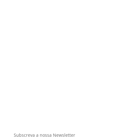
Contabilidade Financeira e Reporting
O
outsourcing
dos serviços de contabilidade
financeira e reporting é cada vez mais uma
tendência global.
Fale connosco
Subscreva a nossa Newsletter